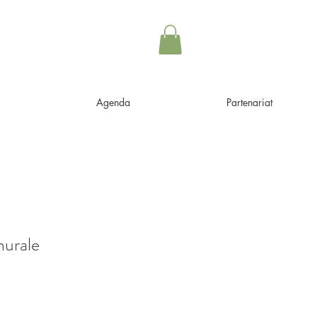
Agenda
Partenariat
murale
rix
romotionnel