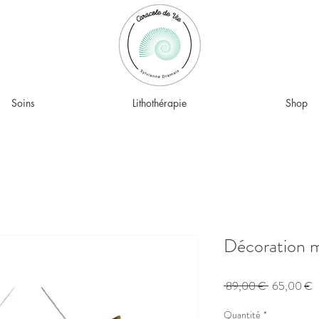
Soins
Lithothérapie
Shop
Décoration 
Prix
P
 89,00 € 
65,00 €
original
p
Quantité
*